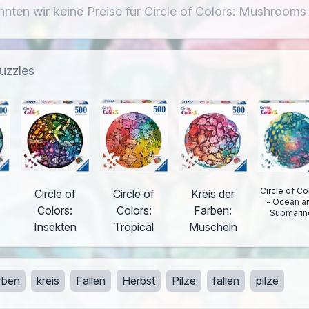
nnten wir keine Preise für Circle of Colors: Mushrooms 
puzzles
Circle of Co
Circle of
Circle of
Kreis der
- Ocean a
Colors:
Colors:
Farben:
Submarin
Insekten
Tropical
Muscheln
rben
kreis
Fallen
Herbst
Pilze
fallen
pilze