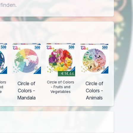
finden.
€ 14.44
lors
Circle of Colors
Circle of
Circle of
nd
- Fruits and
Colors -
Colors -
e
Vegetables
Mandala
Animals