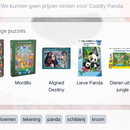
 We kunnen geen prijzen vinden voor Cuddly Panda.
ige puzzels
Mordillo
Aligned
Lieve Panda
Dieren uit
Destiny
jungle
bloemen
tekening
panda
schilderij
kroon