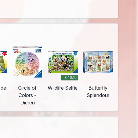
€ 16.10
 de
Circle of
Wildlife Selfie
Butterfly
Colors -
Splendour
Dieren