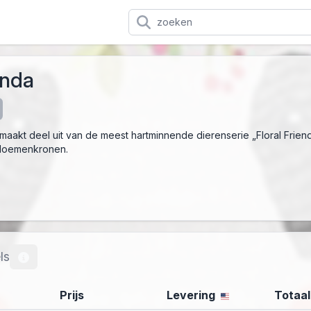
anda
maakt deel uit van de meest hartminnende dierenserie „Floral Friend
bloemenkronen.
ls
Prijs
Levering
Totaal