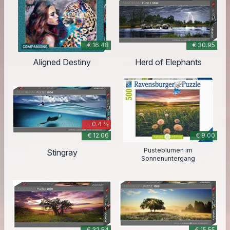
€ 16.48
€ 30.95
Aligned Destiny
Herd of Elephants
-0.4 %
€ 12.06
€ 9.00
Pusteblumen im
Stingray
Sonnenuntergang
€ 32.54
€ 15.55