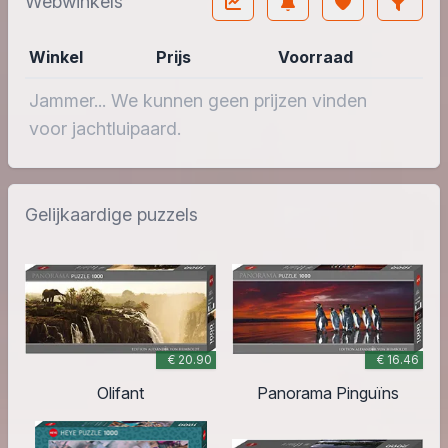
Webwinkels
Winkel
Prijs
Voorraad
Jammer... We kunnen geen prijzen vinden
voor jachtluipaard.
Gelijkaardige puzzels
€ 20.90
€ 16.46
Olifant
Panorama Pinguïns