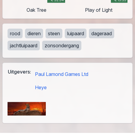
Oak Tree
Play of Light
rood
dieren
steen
luipaard
dageraad
jachtluipaard
zonsondergang
Uitgevers:
Paul Lamond Games Ltd
Heye