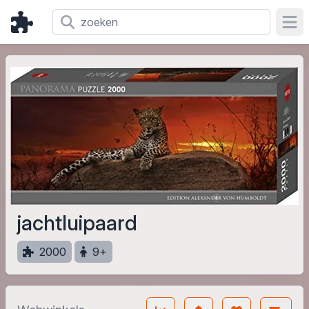
Ope
jachtluipaard
2000
9+