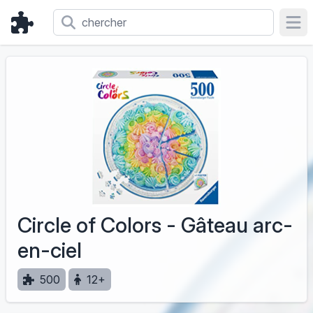
Ope
Circle of Colors - Gâteau arc-
en-ciel
500
12+