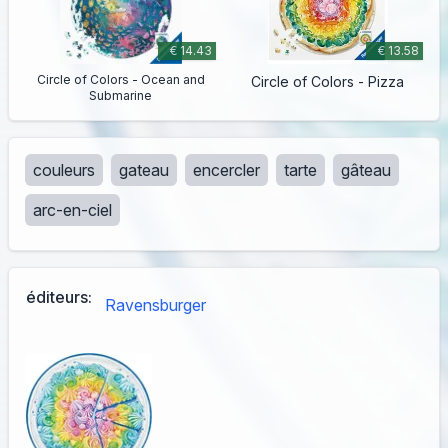
€ 14.43
€ 13.58
Circle of Colors - Ocean and
Circle of Colors - Pizza
Submarine
couleurs
gateau
encercler
tarte
gâteau
arc-en-ciel
éditeurs:
Ravensburger