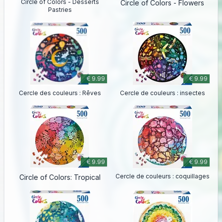
Circle of Colors - Desserts
Circle of Colors - Flowers
Pastries
€ 9.99
€ 9.99
Cercle des couleurs : Rêves
Cercle de couleurs : insectes
€ 9.99
€ 9.99
Cercle de couleurs : coquillages
Circle of Colors: Tropical