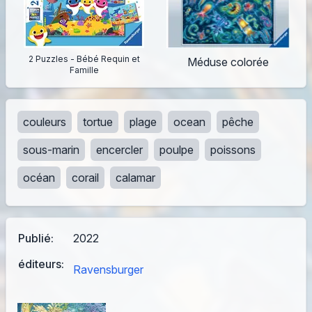
2 Puzzles - Bébé Requin et
Méduse colorée
Famille
couleurs
tortue
plage
ocean
pêche
sous-marin
encercler
poulpe
poissons
océan
corail
calamar
Publié:
2022
éditeurs:
Ravensburger