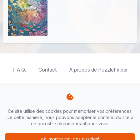
F.A.Q.
Contact
À propos de PuzzleFinder
TableTopFinder
ToyBricksFinder
PuzzleFinder
PlaymoFinder
Ce site utilise des cookies pour mémoriser vos préférences.
PerfumeFinder
De cette manière, nous pouvons adapter le contenu du site à
ce qui est le plus important pour vous.
PuzzleFinder est un site de
AnyFinder.eu
ok, montre moi des puzzles!