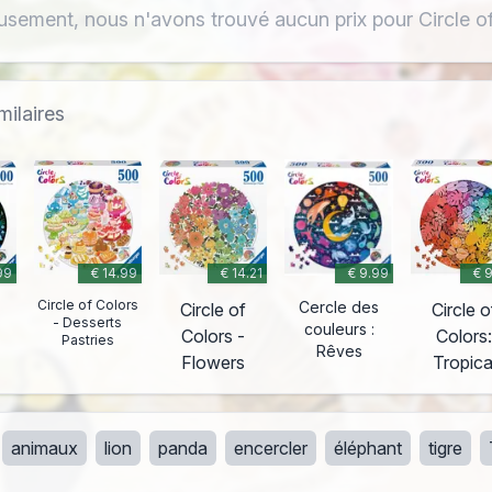
sement, nous n'avons trouvé aucun prix pour Circle of
milaires
99
€ 14.99
€ 14.21
€ 9.99
€ 
Circle of Colors
Cercle des
Circle of
Circle o
- Desserts
couleurs :
Colors -
Colors
Pastries
Rêves
Flowers
Tropica
animaux
lion
panda
encercler
éléphant
tigre