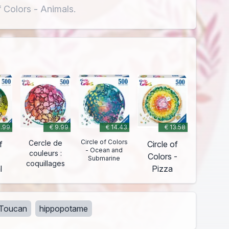
 Colors - Animals.
9.99
€ 9.99
€ 14.43
€ 13.58
Circle of Colors
Cercle de
f
Circle of
- Ocean and
couleurs :
:
Colors -
Submarine
coquillages
l
Pizza
Toucan
hippopotame