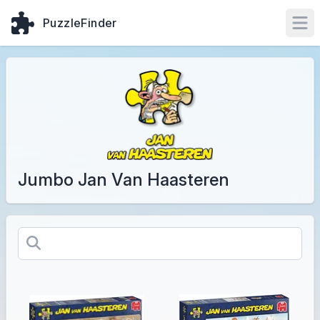
PuzzleFinder
Ope
Jumbo Jan Van Haasteren