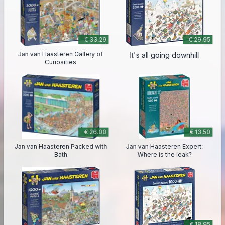
€ 33.29
€ 29.95
Jan van Haasteren Gallery of
It's all going downhill
Curiosities
€ 26.00
€ 13.50
Jan van Haasteren Packed with
Jan van Haasteren Expert:
Bath
Where is the leak?
€ 18.95