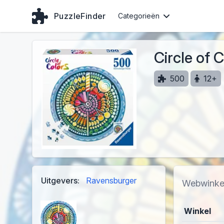
PuzzleFinder
Categorieën
Circle of 
500
12+
Uitgevers:
Ravensburger
Webwinke
Winkel