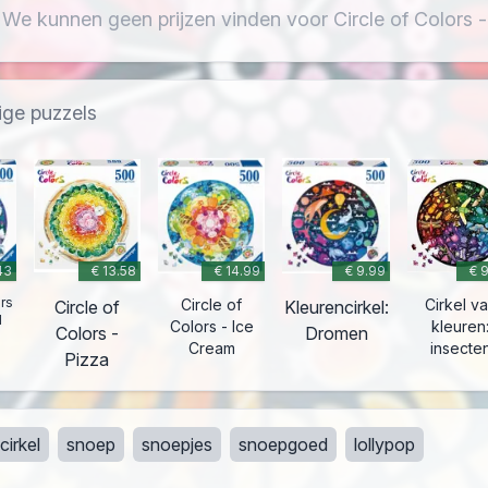
 We kunnen geen prijzen vinden voor Circle of Colors 
ige puzzels
43
€ 13.58
€ 14.99
€ 9.99
€ 
ors
Circle of
Cirkel v
Circle of
Kleurencirkel:
d
Colors - Ice
kleuren
Colors -
Dromen
Cream
insecte
Pizza
cirkel
snoep
snoepjes
snoepgoed
lollypop