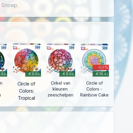
- Snoep.
-0.1 %
9.99
€ 9.99
€ 9.99
€ 10.41
an
Cirkel van
Circle of
Circle of
:
kleuren:
Colors -
Colors:
n
zeeschelpen
Rainbow Cake
Tropical