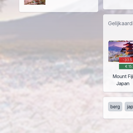
Gelijkaard
-33.5
€ 15
Mount Fij
Japan
berg
ja