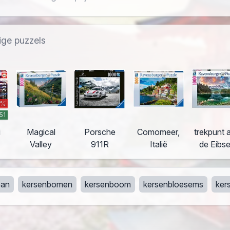
ige puzzels
 %
.51
i
Magical
Porsche
Comomeer,
trekpunt 
Valley
911R
Italië
de Eibs
pan
kersenbomen
kersenboom
kersenbloesems
ker