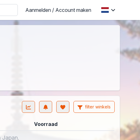
Aanmelden / Account maken
filter winkels
Voorraad
n Japan.