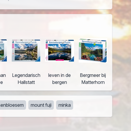
aan
Legendarisch
leven in de
Bergmeer bij
ee
Hallstatt
bergen
Matterhorn
senbloesem
mount fuji
minka