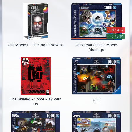
-82.4 %
€ 45.61
Cult Movies - The Big Lebowski
Universal Classic Movie
Montage
The Shining - Come Play With
E.T.
Us