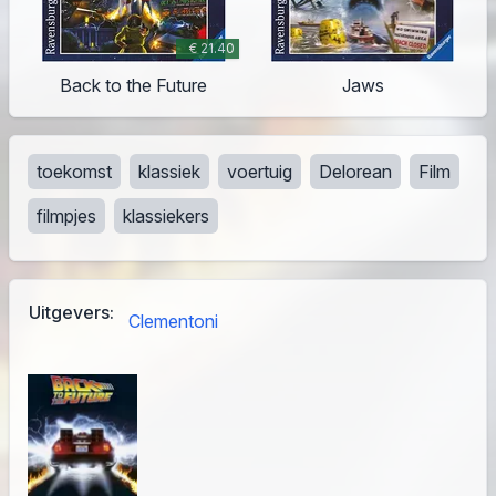
€ 21.40
Back to the Future
Jaws
toekomst
klassiek
voertuig
Delorean
Film
filmpjes
klassiekers
Uitgevers:
Clementoni