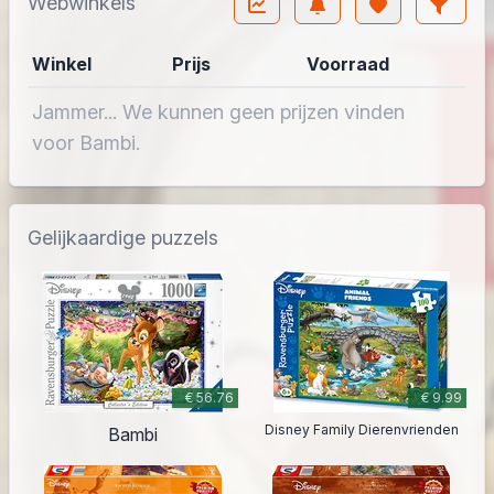
Webwinkels
Winkel
Prijs
Voorraad
Jammer... We kunnen geen prijzen vinden
voor Bambi.
Gelijkaardige puzzels
€ 56.76
€ 9.99
Disney Family Dierenvrienden
Bambi