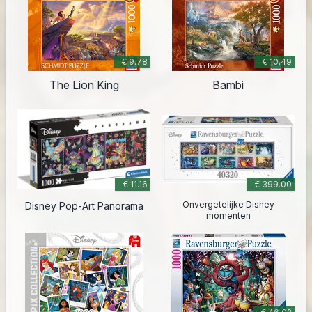
€ 9.78
€ 10.49
The Lion King
Bambi
€ 11.16
€ 399.00
Onvergetelijke Disney
Disney Pop-Art Panorama
momenten