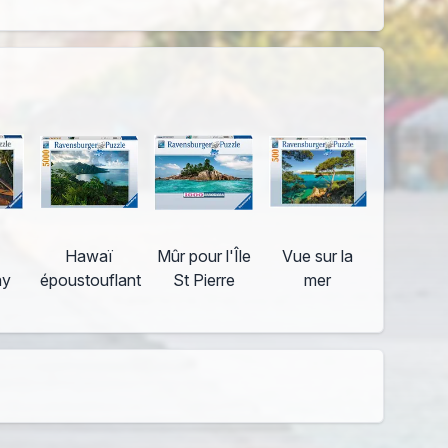
Hawaï
Mûr pour l'Île
Vue sur la
ay
époustouflant
St Pierre
mer