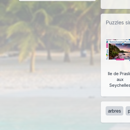
Puzzles si
Ile de Prasl
aux
Seychelle
arbres