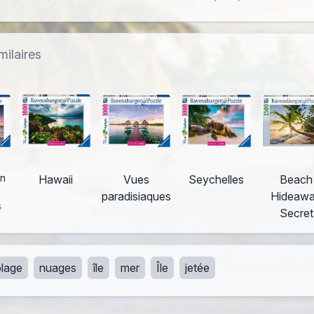
milaires
in
Hawaii
Vues
Seychelles
Beach
paradisiaques
Hideaw
s
Secret
plage
nuages
île
mer
Île
jetée