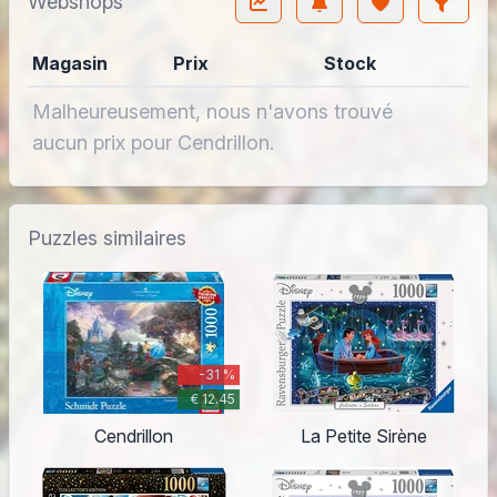
Webshops
Magasin
Prix
Stock
Malheureusement, nous n'avons trouvé
aucun prix pour Cendrillon.
Puzzles similaires
-31 %
€ 12.45
Cendrillon
La Petite Sirène