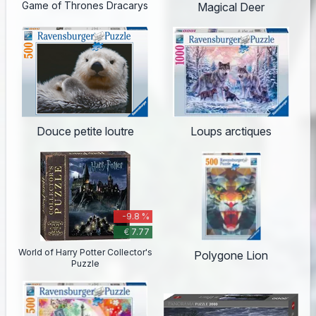
Game of Thrones Dracarys
Magical Deer
Douce petite loutre
Loups arctiques
-9.8 %
€ 7.77
World of Harry Potter Collector's
Polygone Lion
Puzzle