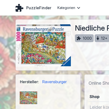
PuzzleFinder
Kategorien
Niedliche 
1000
12+
Hersteller:
Ravensburger
Online Sh
Shop
Leider ko