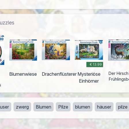
puzzles
€ 13.99
Der Hirsch
Blumenwiese
Drachenflüsterer
Mysteriöse
Frühlingsb
Einhörner
s
user
zwerg
Blumen
Pilze
blumen
häuser
pilze