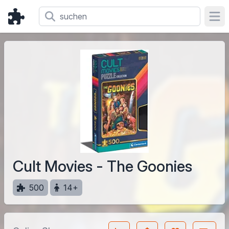
Ope
Cult Movies - The Goonies
500
14+