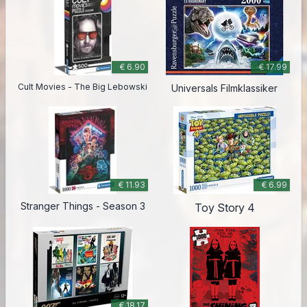
€ 6.90
€ 17.99
Cult Movies - The Big Lebowski
Universals Filmklassiker
€ 11.93
€ 6.99
Stranger Things - Season 3
Toy Story 4
€ 18.17