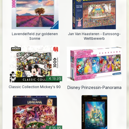
Lavendelfeld zur goldenen
Jan Van Haasteren - Eurosong-
Sonne
Wettbewerb
€ 19.95
Classic Collection Mickey's 90
Disney Prinzessin-Panorama
€ 16.95